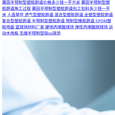
莆田半预制型塑胶跑道价格多少钱一平方米
莆田半预制型塑
胶跑道施工过程
莆田半预制型塑胶跑道包工包料多少钱一平
米
人造草坪
透气型塑胶跑道
混合型塑胶跑道
全塑型塑胶跑道
复合型塑胶跑道
半预制型塑胶跑道
预制型橡胶跑道
EPDM塑
胶地面
篮球场材料厂家
硬地丙烯酸球场
弹性丙烯酸网球场
运
动木地板
无缝半预制型硅pu球场